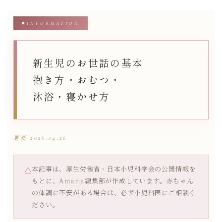
内
容
INFORMATION
を
ス
キ
新生児のお世話の基本
ッ
抱き方・おむつ・
プ
沐浴・寝かせ方
更新 2026.04.26
本記事は、厚生労働省・日本小児科学会の公開情報を
⚠
もとに、Amaria編集部が作成しています。赤ちゃん
の体調に不安がある場合は、必ず小児科医にご相談く
ださい。