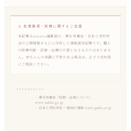
⚠ 免責事項・医療に関するご注意
本記事はAmaria編集部が、厚生労働省・日本小児科学
会の公開情報をもとに作成した情報提供記事です。個人
の医療判断・診断・治療の代替となるものではありませ
ん。赤ちゃんの体調に不安がある場合は、必ず小児科医
にご相談ください。
REFERENCES
厚生労働省「妊娠・出産について」
www.mhlw.go.jp
日本小児科学会 一般向け情報
www.jpeds.or.jp