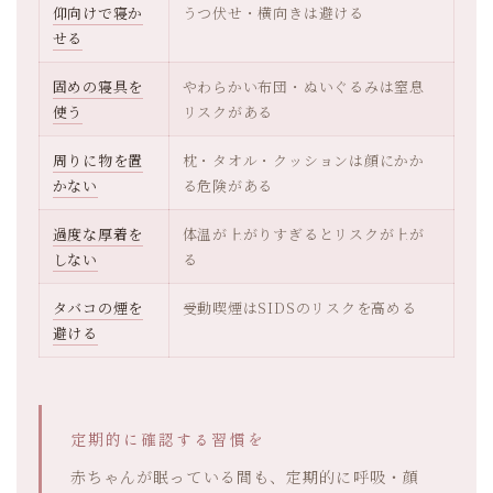
仰向けで寝か
うつ伏せ・横向きは避ける
せる
固めの寝具を
やわらかい布団・ぬいぐるみは窒息
使う
リスクがある
周りに物を置
枕・タオル・クッションは顔にかか
かない
る危険がある
過度な厚着を
体温が上がりすぎるとリスクが上が
しない
る
タバコの煙を
受動喫煙はSIDSのリスクを高める
避ける
定期的に確認する習慣を
赤ちゃんが眠っている間も、定期的に呼吸・顔