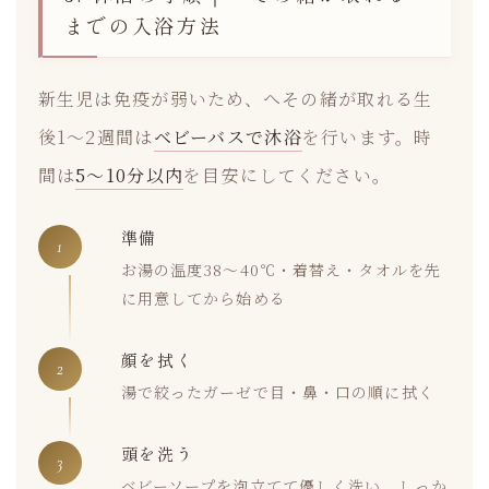
までの入浴方法
新生児は免疫が弱いため、へその緒が取れる生
後1〜2週間は
ベビーバスで沐浴
を行います。時
間は
5〜10分以内
を目安にしてください。
準備
1
お湯の温度38〜40℃・着替え・タオルを先
に用意してから始める
顔を拭く
2
湯で絞ったガーゼで目・鼻・口の順に拭く
頭を洗う
3
ベビーソープを泡立てて優しく洗い、しっか