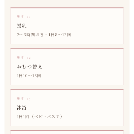
基本 01
授乳
2〜3時間おき・1日8〜12回
基本 02
おむつ替え
1日10〜15回
基本 03
沐浴
1日1回（ベビーバスで）