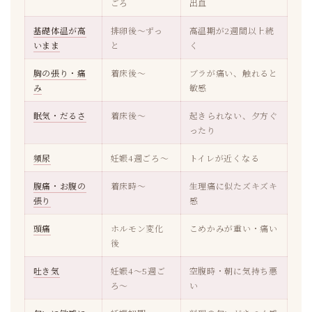
ごろ
出血
基礎体温が高
排卵後〜ずっ
高温期が2週間以上続
いまま
と
く
胸の張り・痛
着床後〜
ブラが痛い、触れると
み
敏感
眠気・だるさ
着床後〜
起きられない、夕方ぐ
ったり
頻尿
妊娠4週ごろ〜
トイレが近くなる
腹痛・お腹の
着床時〜
生理痛に似たズキズキ
張り
感
頭痛
ホルモン変化
こめかみが重い・痛い
後
吐き気
妊娠4〜5週ご
空腹時・朝に気持ち悪
ろ〜
い