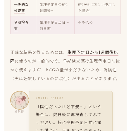
一般的な
生理予定日の約1
約99%（正しく使用し
検査薬
週間後〜
た場合）
早期検査
生理予定日当日〜
やや低め
薬
数日前
正確な結果を得るためには、
生理予定日から1週間後以
降
に使うのが一般的です。早期検査薬は生理予定日前後
から使えますが、hCGの量がまだ少ないため、偽陰性
（実は妊娠しているのに陰性）が出ることがあります。
AMARIA EDITOR
「陰性だったけど不安…」という
編集部
場合は、数日後に再検査してみて
ください。特に生理予定日前に試
した場合は、日をおいて再チャレ