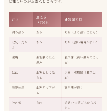
は難しいのが正直なところ
です。
生理前
症状
妊娠超初期
（PMS）
胸の張り
ある
ある（より強いことも）
眠気・だる
ある
ある（強い場合が多い）
さ
腹痛
生理痛に似た
着床痛（鋭い痛みのこと
痛み
も）
出血
生理として始
少量・短期間（着床出
まる
血）
基礎体温
生理前に下が
高温期が続く
る
吐き気
まれ
妊娠4〜5週ごろから増
える