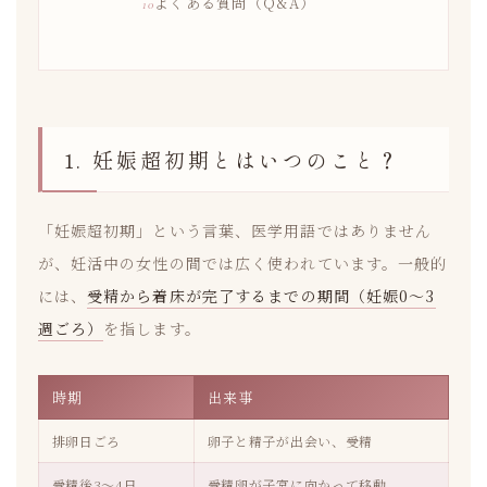
よくある質問（Q&A）
1. 妊娠超初期とはいつのこと？
「妊娠超初期」という言葉、医学用語ではありません
が、妊活中の女性の間では広く使われています。一般的
には、
受精から着床が完了するまでの期間（妊娠0〜3
週ごろ）
を指します。
時期
出来事
排卵日ごろ
卵子と精子が出会い、受精
受精後3〜4日
受精卵が子宮に向かって移動