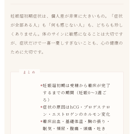
妊娠超初期症状は、個人差が非常に大きいもの。「症状
が全部ある人」も「何も感じない人」も、どちらも珍し
くありません。体のサインに敏感になることは大切です
が、症状だけで一喜一憂しすぎないことも、心の健康の
ために大切です。
妊娠超初期は受精から着床が完了
するまでの期間（妊娠0〜3週ご
ろ）
症状の原因はhCG・プロゲステロ
ン・エストロゲンのホルモン変化
着床出血・基礎体温・胸の張り・
眠気・頻尿・腹痛・頭痛・吐き