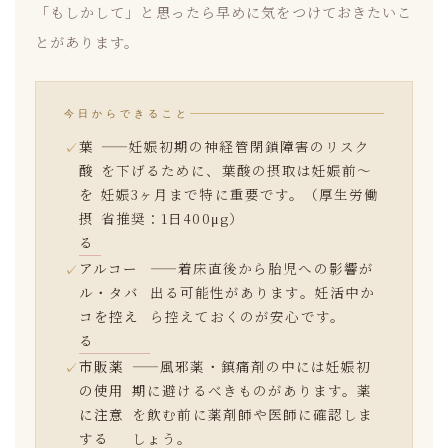
「もしかして」と思ったら早めに気をつけておきたいこ
とがあります。
今日からできること
葉
——妊娠初期の神経管閉鎖障害のリスク
酸
を下げるために、葉酸の摂取は妊娠前〜
を
妊娠3ヶ月まで特に重要です。（厚生労働
摂
省推奨：1日400μg）
る
アルコー
——着床直後から胎児への影響が
ル・タバ
出る可能性があります。妊活中か
コを控え
ら控えておくのが安心です。
る
市販薬
——風邪薬・鎮痛剤の中には妊娠初
の使用
期に避けるべきものがあります。薬
に注意
を飲む前に薬剤師や医師に確認しま
する
しょう。