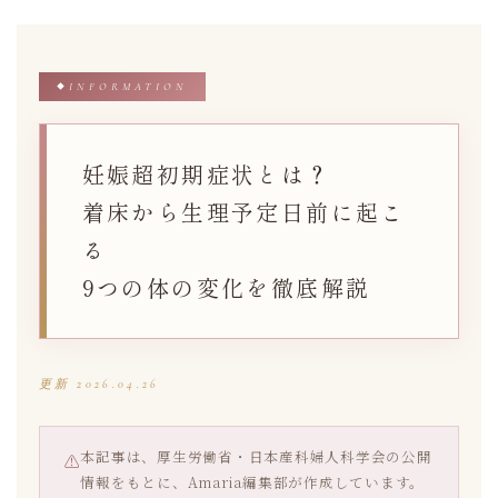
内
容
を
INFORMATION
ス
キ
ッ
妊娠超初期症状とは？
プ
着床から生理予定日前に起こ
る
9つの体の変化を徹底解説
更新 2026.04.26
本記事は、厚生労働省・日本産科婦人科学会の公開
⚠
情報をもとに、Amaria編集部が作成しています。