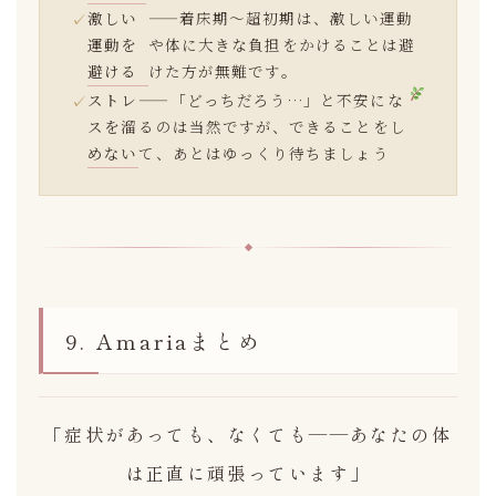
激しい
——着床期〜超初期は、激しい運動
運動を
や体に大きな負担をかけることは避
避ける
けた方が無難です。
ストレ
——「どっちだろう…」と不安にな
スを溜
るのは当然ですが、できることをし
めない
て、あとはゆっくり待ちましょう
9. Amariaまとめ
「症状があっても、なくても——あなたの体
は正直に頑張っています」