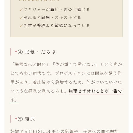
ブラジャーが痛い・きつく感じる
触れると敏感・ズキズキする
乳首が普段より敏感になっている
④ 眠気・だるさ
「異常なほど眠い」「体が重くて動けない」という声が
とても多い症状です。プロゲステロンには眠気を誘う作
用があり、着床後から急増するため、体がついていけな
いような感覚を覚える方も。
無理せず休むことが一番で
す。
⑤ 頻尿
妊娠するとhCGホルモンの影響や、子宮への血流増加