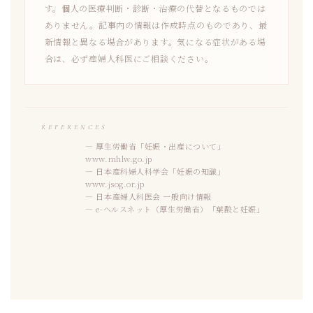
す。個人の医療判断・診断・治療の代替となるものでは
ありません。記事内の情報は作成時点のものであり、最
新情報と異なる場合があります。気になる症状がある場
合は、必ず産婦人科医にご相談ください。
REFERENCES
厚生労働省「妊娠・出産について」
www.mhlw.go.jp
日本産科婦人科学会「妊娠の知識」
www.jsog.or.jp
日本産婦人科医会 一般向け情報
e-ヘルスネット（厚生労働省）「葉酸と妊娠」