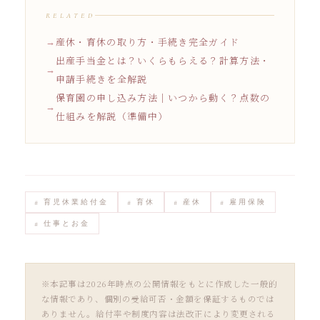
RELATED
産休・育休の取り方・手続き完全ガイド
出産手当金とは？いくらもらえる？計算方法・
申請手続きを全解説
保育園の申し込み方法｜いつから動く？点数の
仕組みを解説（準備中）
# 育児休業給付金
# 育休
# 産休
# 雇用保険
# 仕事とお金
※本記事は2026年時点の公開情報をもとに作成した一般的
な情報であり、個別の受給可否・金額を保証するものでは
ありません。給付率や制度内容は法改正により変更される