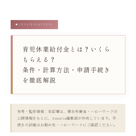
内
容
を
ス
INFORMATION
キ
ッ
プ
育児休業給付金とは？いくら
もらえる？
条件・計算方法・申請手続き
を徹底解説
参考・監修情報：本記事は、厚生労働省・ハローワークの
公開情報をもとに、Amaria編集部が作成しています。手
続きの詳細はお勤め先・ハローワークにご確認ください。