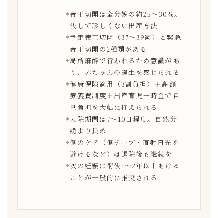
帝王切開は全分娩の約25〜30%。
決して珍しくない出産方法
予定帝王切開（37〜39週）と緊急
帝王切開の2種類がある
局所麻酔で行われるため意識があ
り、赤ちゃんの誕生を感じられる
健康保険適用（3割負担）＋高額
療養費制度＋出産育児一時金で自
己負担を大幅に抑えられる
入院期間は7〜10日程度。自然分
娩より長め
傷のケア（傷テープ・直射日光を
避けるなど）は退院後も継続を
次の妊娠は術後1〜2年以上あける
ことが一般的に推奨される