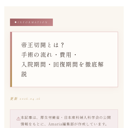
内
容
を
INFORMATION
ス
キ
ッ
帝王切開とは？
プ
手術の流れ・費用・
入院期間・回復期間を徹底解
説
更新 2026.04.26
本記事は、厚生労働省・日本産科婦人科学会の公開
⚠
情報をもとに、Amaria編集部が作成しています。