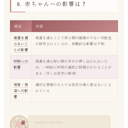
8. 赤ちゃんへの影響は？
項目
内容
産道を通
産道を通ることで得る腸内細菌が少ない可能性
らないこ
が研究されているが、長期的な影響は不明
との影響
呼吸への
産道を通る際に肺の羊水が押し出されないた
影響
め、一時的に呼吸の適応に時間がかかることが
ある（多くは自然に解消）
発育・発
適切な管理のもとでは自然分娩と差はないとさ
達への影
れている
響
AMARIA EDITOR