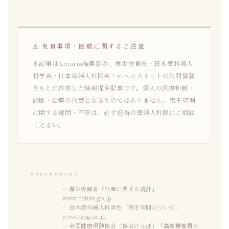
⚠ 免責事項・医療に関するご注意
本記事はAmaria編集部が、厚生労働省・日本産科婦人
科学会・日本産婦人科医会・e-ヘルスネットの公開情報
をもとに作成した情報提供記事です。個人の医療判断・
診断・治療の代替となるものではありません。帝王切開
に関する疑問・不安は、必ず担当の産婦人科医にご相談
ください。
REFERENCES
厚生労働省「出産に関する統計」
www.mhlw.go.jp
日本産科婦人科学会「帝王切開について」
www.jsog.or.jp
全国健康保険協会（協会けんぽ）「高額療養費制