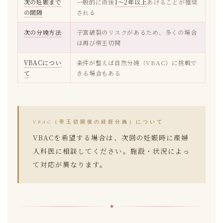
次の妊娠まで
一般的に術後
1〜2年以上
あけることが推奨
の間隔
される
次の分娩方法
子宮破裂のリスクがあるため、多くの場合
は再び帝王切開
VBACについ
条件が整えば自然分娩（VBAC）に挑戦で
て
きる場合もある
VBAC（帝王切開後の経腟分娩）について
VBACを希望する場合は、次回の妊娠時に産婦
人科医に相談してください。施設・状況によっ
て対応が異なります。