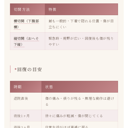
切開方法
特徴
横切開（下腹部
最も一般的・下着で隠れる位置・傷が目
横）
立ちにくい
縦切開（おへそ
緊急時・視野が広い・回復後も傷が残り
下縦）
やすい
回復の目安
時期
状態
退院直後
傷の痛み・張りが残る・無理な動作は避け
る
術後1ヶ月
徐々に痛みが軽減・傷が閉じてくる
術後3ヶ月
日常生活がほぼ普通に戻る