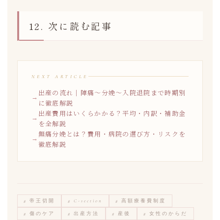
12. 次に読む記事
NEXT ARTICLE
出産の流れ｜陣痛〜分娩〜入院退院まで時期別
に徹底解説
出産費用はいくらかかる？平均・内訳・補助金
を全解説
無痛分娩とは？費用・病院の選び方・リスクを
徹底解説
# 帝王切開
# C-section
# 高額療養費制度
# 傷のケア
# 出産方法
# 産後
# 女性のからだ