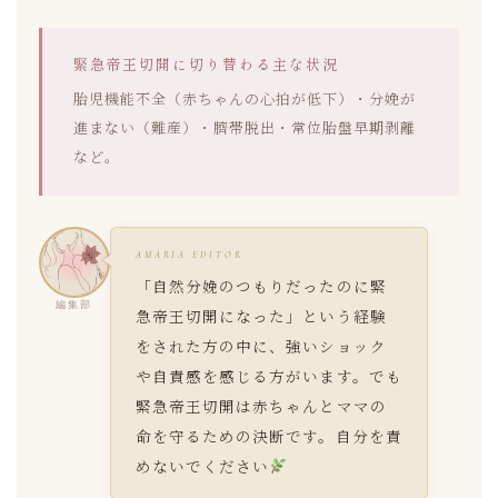
緊急帝王切開に切り替わる主な状況
胎児機能不全（赤ちゃんの心拍が低下）・分娩が
進まない（難産）・臍帯脱出・常位胎盤早期剥離
など。
AMARIA EDITOR
「自然分娩のつもりだったのに緊
編集部
急帝王切開になった」という経験
をされた方の中に、強いショック
や自責感を感じる方がいます。でも
緊急帝王切開は赤ちゃんとママの
命を守るための決断です。自分を責
めないでください