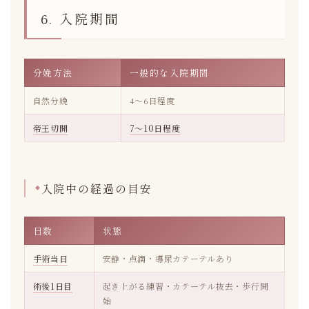
6. 入院期間
分娩方法
一般的な入院期間
自然分娩
4〜6日程度
帝王切開
7〜10日程度
入院中の経過の目安
日数
状態
手術当日
安静・点滴・導尿カテーテルあり
術後1日目
起き上がる練習・カテーテル抜去・歩行開
始