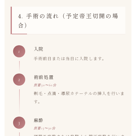
4. 手術の流れ（予定帝王切開の場
合）
入院
1
手術前日または当日に入院します。
術前処置
2
所要30〜60分
剃毛・点滴・導尿カテーテルの挿入を行いま
す。
麻酔
3
所要15〜30分