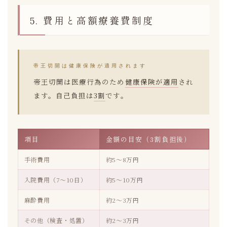
5. 費用と高額療養費制度
帝王切開は健康保険が適用されます
帝王切開は医療行為のため
健康保険が適用
され
ます。自己負担は
3割
です。
項目
金額の目安（3割負担後）
手術費用
約5〜8万円
入院費用（7〜10日）
約5〜10万円
麻酔費用
約2〜3万円
その他（検査・処置）
約2〜3万円