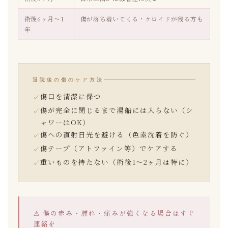
術後6ヶ月〜1
傷が落ち着いてくる・ケロイドが残る方も
年
退院後の傷のケア方法
傷口を清潔に保つ
傷が完全に閉じるまで湯船には入らない（シ
ャワーはOK）
傷への直射日光を避ける（色素沈着を防ぐ）
傷テープ（アトファイン等）でケアする
重いものを持たない（術後1〜2ヶ月は特に）
⚠ 傷の赤み・腫れ・痛みが強くなる場合はすぐ
連絡を