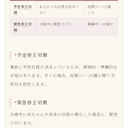
予定帝王切
あらかじめ日程を決めて
妊娠37〜39週
開
行う
ごろ
緊急帝王切
分娩中に緊急で行う
陣痛中・分娩中
開
予定帝王切開
事前に手術日程が決まっているため、精神的・準備的な
余裕があります。多くの場合、妊娠37〜39週の間で手
術日を設定します。
緊急帝王切開
分娩中に赤ちゃんや母体の状態が悪化した場合に、緊急
で行います。