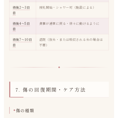
術後2〜3日
授乳開始・シャワー可（施設による）
目
術後4〜5日
食事が通常に戻る・徐々に動けるように
目
術後7〜10日
退院（抜糸・または吸収される糸の場合は
目
不要）
7. 傷の回復期間・ケア方法
傷の種類