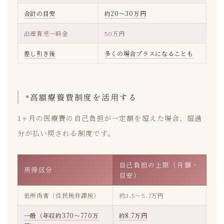
合計の目安
約20〜30万円
出産育児一時金
50万円
差し引き後
多くの場合プラスになることも
高額療養費制度を活用する
1ヶ月の医療費の自己負担が一定額を超えた場合、超過
分が払い戻される制度です。
自己負担の上限（月額・
所得区分
目安）
低所得者（住民税非課税）
約3.5〜5.7万円
一般（年収約370〜770万
約8.7万円